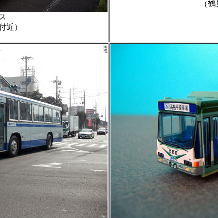
（鶴
ス
付近）