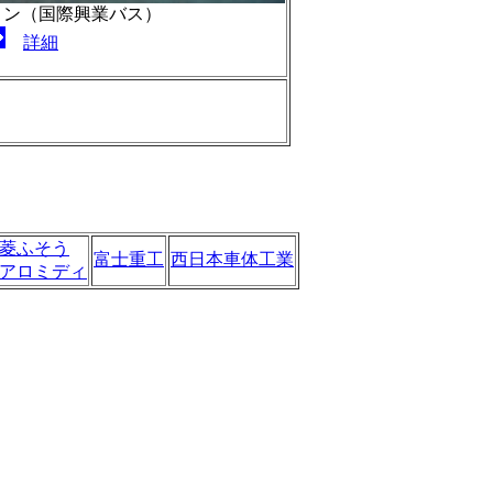
ョン（国際興業バス）
詳細
菱ふそう
富士重工
西日本車体工業
アロミディ