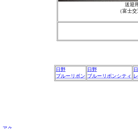
送迎
（富士交
日野
日野
ブルーリボン
ブルーリボンシティ