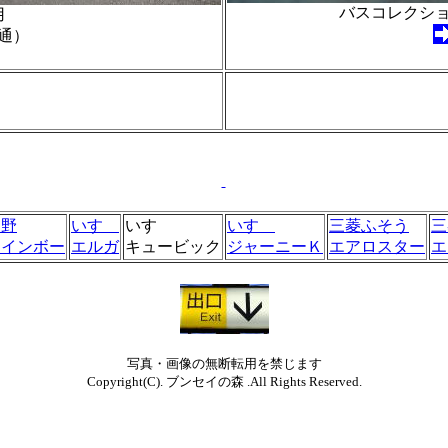
バスコレクシ
用
通）
日野
いすゞ
いすゞ
いすゞ
三菱ふそう
三
レインボー
エルガ
キュービック
ジャーニーＫ
エアロスター
エ
写真・画像の無断転用を禁じます
Copyright(C). ブンセイの森 .All Rights Reserved.