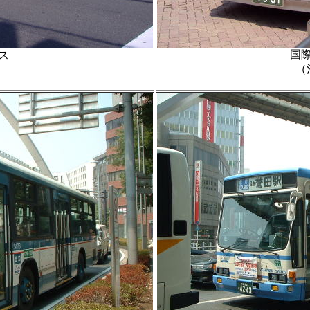
国
ス
（