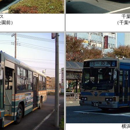
ス
千
公園前）
（千葉
横