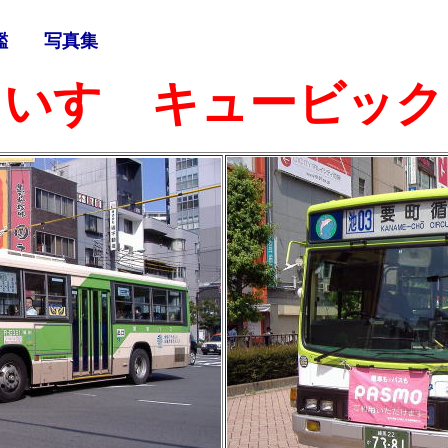
鑑
写真集
いすゞキュービック