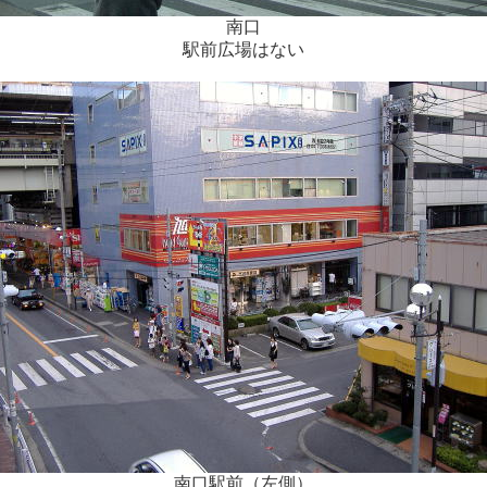
南口
駅前広場はない
南口駅前（左側）