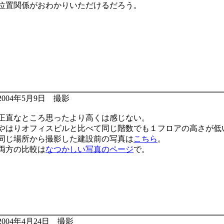
位置関係がおわかりいただけるだろう。
2004年5月9日 撮影
正直なところ思ったより高くは感じない。
やはりオフィスビルと比べて同じ階数でも１フロアの高さが低
同じ場所から撮影した建設前の写真は
こちら
。
両方の比較は
なつかしい写真のページ
で。
2004年4月24日 撮影