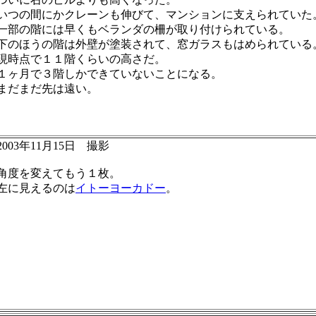
いつの間にかクレーンも伸びて、マンションに支えられていた
一部の階には早くもベランダの柵が取り付けられている。
下のほうの階は外壁が塗装されて、窓ガラスもはめられている
現時点で１１階くらいの高さだ。
１ヶ月で３階しかできていないことになる。
まだまだ先は遠い。
2003年11月15日 撮影
角度を変えてもう１枚。
左に見えるのは
イトーヨーカドー
。