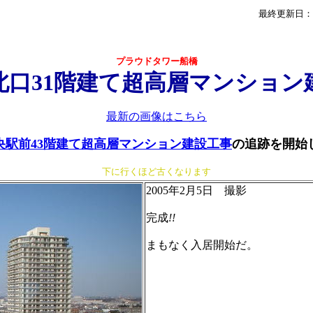
最終更新日：2
プラウドタワー船橋
北口31階建て超高層マンション
最新の画像はこちら
央駅前43階建て超高層マンション建設工事
の追跡を開始
下に行くほど古くなります
2005年2月5日 撮影
完成
!!
まもなく入居開始だ。